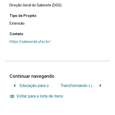
Direção Geral do Gabinete (DGG)
Tipo de Projeto
Extensão
Contato
https://salaverde.ufsc.br/
Continuar navegando
Educação para o gerenciamento de resíduos sólidos urbanos – Fase 5
Transformando Lixeiras em VIDA e ARTE: Reaproveitamento de lixeiras de concreto da UFSC para plantio de mudas e arte para a promoção da sustentabilidade
Voltar para a lista de itens