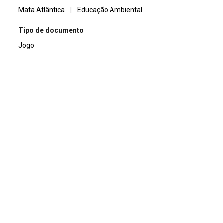
Mata Atlântica
|
Educação Ambiental
Tipo de documento
Jogo
Continuar navegando
Quizz sobre Mata Atlântica 2
Reportagem Especial – A 1ª Escola Lixo Zero do Brasil
Voltar para a lista de itens