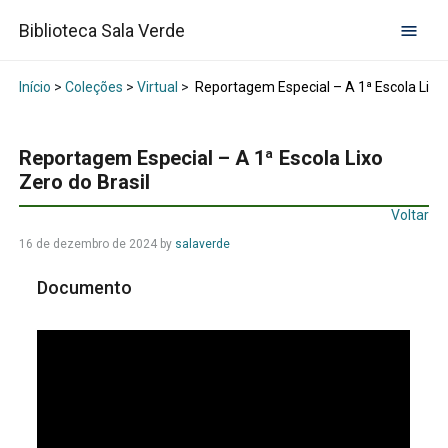
Biblioteca Sala Verde
Início
>
Coleções
>
Virtual
>
Reportagem Especial – A 1ª Escola Lixo 
Reportagem Especial – A 1ª Escola Lixo
Zero do Brasil
Voltar
16 de dezembro de 2024
by
salaverde
Documento