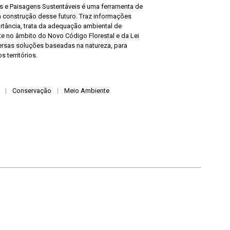
s e Paisagens Sustentáveis é uma ferramenta de
 construção desse futuro. Traz informações
rtância, trata da adequação ambiental de
te no âmbito do Novo Código Florestal e da Lei
versas soluções baseadas na natureza, para
 territórios.
|
Conservação
|
Meio Ambiente
Voltar para a lista de itens