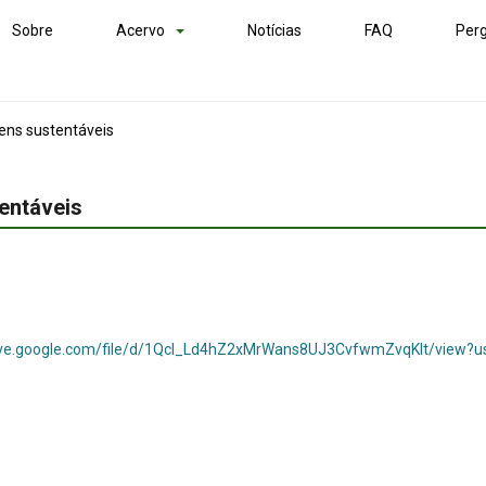
Sobre
Acervo
Notícias
FAQ
Perg
ens sustentáveis
entáveis
rive.google.com/file/d/1Qcl_Ld4hZ2xMrWans8UJ3CvfwmZvqKlt/view?u