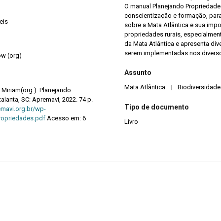
O manual Planejando Propriedade
conscientização e formação, para
eis
sobre a Mata Atlântica e sua impo
propriedades rurais, especialmen
da Mata Atlântica e apresenta di
serem implementadas nos diversos
ow (org)
Assunto
Mata Atlântica
|
Biodiversidade
Miriam(org.). Planejando
alanta, SC: Apremavi, 2022. 74 p.
Tipo de documento
emavi.org.br/wp-
ropriedades.pdf
Acesso em: 6
Livro
Cores e formas no Bioma Pampa: gramíneas ornamentais nativas
Bichos do Brasil