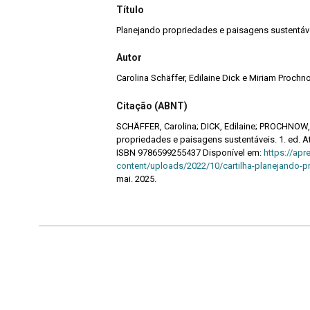
Título
Planejando propriedades e paisagens sustentáv
Autor
Carolina Schäffer, Edilaine Dick e Miriam Prochn
Citação (ABNT)
SCHÄFFER, Carolina; DICK, Edilaine; PROCHNOW, 
propriedades e paisagens sustentáveis. 1. ed. At
ISBN 9786599255437 Disponível em:
https://apr
content/uploads/2022/10/cartilha-planejando-p
mai. 2025.
Continuar navegando