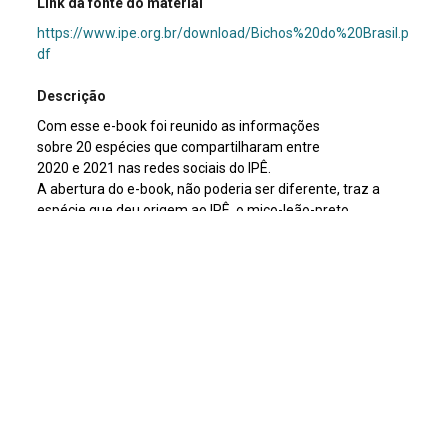
Link da fonte do material
https://www.ipe.org.br/download/Bichos%20do%20Brasil.p
df
Descrição
Com esse e-book foi reunido as informações
sobre 20 espécies que compartilharam entre
2020 e 2021 nas redes sociais do IPÊ.
A abertura do e-book, não poderia ser diferente, traz a
espécie que deu origem ao IPÊ, o mico-leão-preto.
Na sequência estão mais cinco espécies alvo das
pesquisas realizadas pelos pesquisadores do IPÊ, mas
com benefícios que chegam a muitos outros animais e ao
próprio habitat.
Assunto
Biodiversidade
|
Fauna
Tipo de documento
E-book