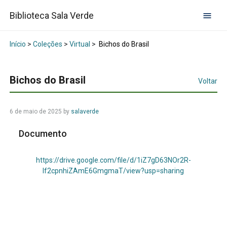
Biblioteca Sala Verde
Início
>
Coleções
>
Virtual
>
Bichos do Brasil
Bichos do Brasil
Voltar
6 de maio de 2025
by
salaverde
Documento
https://drive.google.com/file/d/1iZ7gD63NOr2R-
lf2cpnhiZAmE6GmgmaT/view?usp=sharing