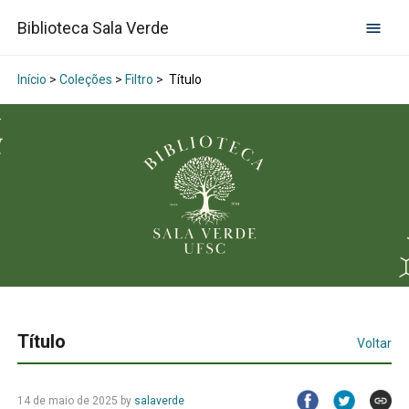
Biblioteca Sala Verde
Início
>
Coleções
>
Filtro
>
Título
Título
Voltar
14 de maio de 2025
by
salaverde