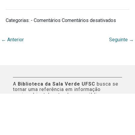
em
Categorias: - Comentários
Comentários desativados
Título
←
Anterior
Seguinte
→
A
Biblioteca da Sala Verde UFSC
busca se
tornar uma referência em informação
socioambiental e atender aos públicos
internos e externos da Universidade Federal
de Santa Catarina. Este espaço virtual reúne
curadoria de conteúdos e orientações aos
serviços informacionais da biblioteca.
Páginas