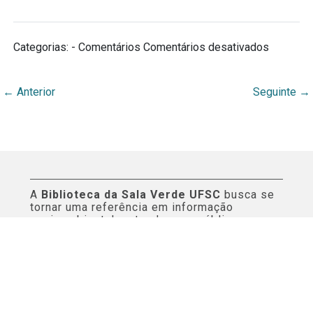
em
Categorias: - Comentários
Comentários desativados
Municipi
←
Anterior
Seguinte
→
A
Biblioteca da Sala Verde UFSC
busca se
tornar uma referência em informação
socioambiental e atender aos públicos
internos e externos da Universidade Federal
de Santa Catarina. Este espaço virtual reúne
curadoria de conteúdos e orientações aos
serviços informacionais da biblioteca.
Páginas