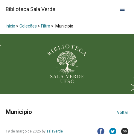
Biblioteca Sala Verde
Início
>
Coleções
>
Filtro
>
Municipio
Municipio
Voltar
19 de março de 2025
by
salaverde