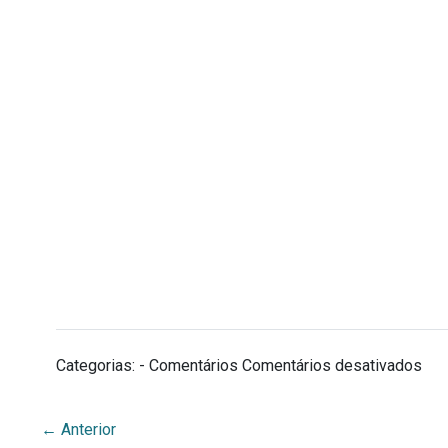
em
Categorias: - Comentários
Comentários desativados
Dat
de
←
Anterior
Pub