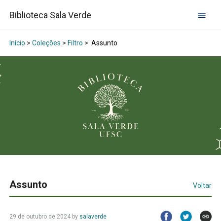
Biblioteca Sala Verde
Início
>
Coleções
>
Filtro
>
Assunto
Assunto
Voltar
29 de outubro de 2024
by
salaverde