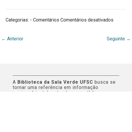
em
Categorias: - Comentários
Comentários desativados
Assunto
←
Anterior
Seguinte
→
A
Biblioteca da Sala Verde UFSC
busca se
tornar uma referência em informação
socioambiental e atender aos públicos
internos e externos da Universidade Federal
de Santa Catarina. Este espaço virtual reúne
curadoria de conteúdos e orientações aos
serviços informacionais da biblioteca.
Páginas