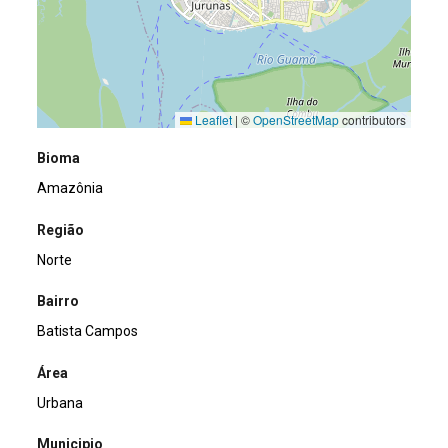
Leaflet
|
©
OpenStreetMap
contributors
Bioma
Amazônia
Região
Norte
Bairro
Batista Campos
Área
Urbana
Municipio