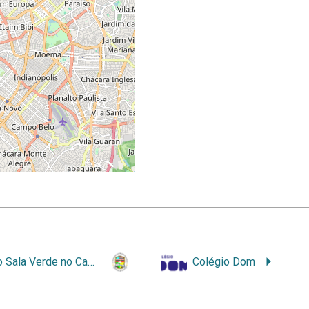
let
|
©
OpenStreetMap
contributors
Circuito Sala Verde no Campus Zé Doca
Colégio Dom