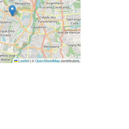
Leaflet
|
©
OpenStreetMap
contributors