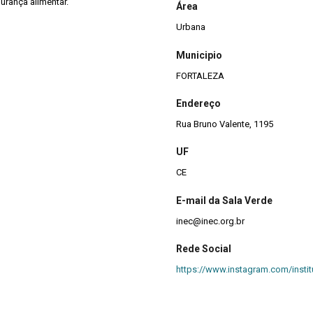
urança alimentar.
Área
Urbana
Municipio
FORTALEZA
Endereço
Rua Bruno Valente, 1195
UF
CE
E-mail da Sala Verde
inec@inec.org.br
Rede Social
https://www.instagram.com/instit