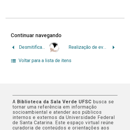
Continuar navegando
Desmitificando tubarões e raias para educar e conservar 2026-2030
Realização de eventos e campanhas educativas na UFSC relacionados à temática da sustentabilidade como mecanismo de atendimento às legislações ambientais e aos ODS
Voltar para a lista de itens
A
Biblioteca da Sala Verde UFSC
busca se
tornar uma referência em informação
socioambiental e atender aos públicos
internos e externos da Universidade Federal
de Santa Catarina. Este espaço virtual reúne
curadoria de conteúdos e orientações aos