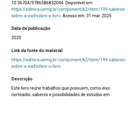
10.36704/9786586832044. Disponível em:
https://editora.uemg.br/component/k2/item/199-saberes-
sobre-a-ea#sobre-o-livro.
Acesso em: 31 mar. 2025.
Data de publicação
2020
Link da fonte do material
https://editora.uemg.br/component/k2/item/199-saberes-
sobre-a-ea#sobre-o-livro
Descrição
Este livro reúne trabalhos que possuem, como eixo
norteador, saberes e possibilidades de estudos em
Educação Ambiental. Os seis capítulos que compõem a
obra foram inspirados por uma EA entendida a partir das
relações do indivíduo com o mundo em que vive e sua
responsabilidade sobre ele, de forma que é percebida
como um processo que educa para uma
compreensão/posicionamento sobre a complexidade das