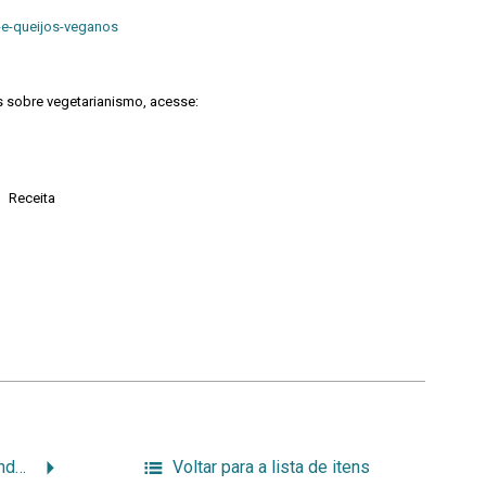
s-e-queijos-veganos
s sobre vegetarianismo, acesse:
Receita
Carnes Vegetais um mundo de possibilidades
Voltar para a lista de itens