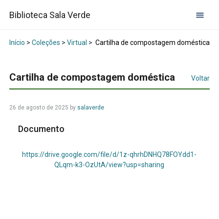
Biblioteca Sala Verde
Início
>
Coleções
>
Virtual
>
Cartilha de compostagem doméstica
Cartilha de compostagem doméstica
Voltar
26 de agosto de 2025
by
salaverde
Documento
https://drive.google.com/file/d/1z-qhrhDNHQ78FOYdd1-
QLqm-k3-OzUtA/view?usp=sharing