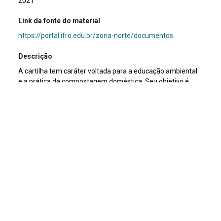
2021
Link da fonte do material
https://portal.ifro.edu.br/zona-norte/documentos
Descrição
A cartilha tem caráter voltada para a educação ambiental
e a prática da compostagem doméstica. Seu objetivo é
ensinar como transformar resíduos alimentares em adubo
e biofertilizante, reduzindo o volume de lixo orgânico
enviado para aterros e promovendo sustentabilidade.
Assunto
Compostagem
Tipo de documento
Livreto