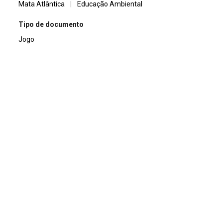
Mata Atlântica
|
Educação Ambiental
Tipo de documento
Jogo
Continuar navegando
Caminhos da Reportagem: Veganismo Popular
Mapa online de “Levantamento Florístico Parcial das Árvores do Campus Reitor João David Ferreira Lima, da Universidade Federal de Santa Catarina”
Voltar para a lista de itens
A
Biblioteca da Sala Verde UFSC
busca se