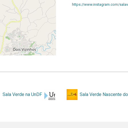
https://www.instagram.com/salav
let
|
©
OpenStreetMap
contributors
Sala Verde na UnDF