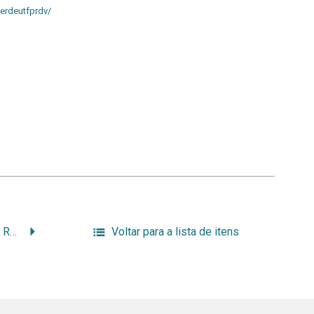
erdeutfprdv/
Sala Verde Nascente do Rio Paraná
Voltar para a lista de itens