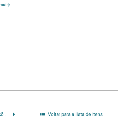
mufrj/
Jardim Sensorial: interações com o ambiente
Voltar para a lista de itens