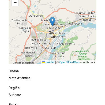
−
Leaflet
|
©
OpenStreetMap
contributors
Bioma
Mata Atlântica
Região
Sudeste
Bairro