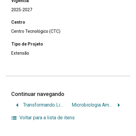
Vigência
2025-2027
Centro
Centro Tecnológico (CTC)
Tipo de Projeto
Extensão
Continuar navegando
Transformando Lixeiras em VIDA e ARTE: Reaproveitamento de lixeiras de concreto da UFSC para plantio de mudas e arte para a promoção da sustentabilidade
Microbiologia Ambiental como recurso para sustentabilidade de sistemas edáficos e aquáticos na região de Curitibanos – SC
Voltar para a lista de itens