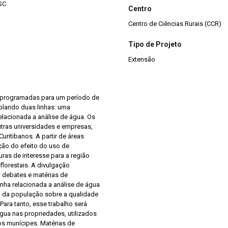
 SC
Centro
Centro de Ciências Rurais (CCR)
Tipo de Projeto
Extensão
ão programadas para um período de
plando duas linhas: uma
relacionada a análise de água. Os
tras universidades e empresas,
itibanos. A partir de áreas
ação do efeito do uso de
ras de interesse para a região
lorestais. A divulgação
 debates e matérias de
linha relacionada a análise de água
o da população sobre a qualidade
ara tanto, esse trabalho será
água nas propriedades, utilizados
os munícipes. Matérias de