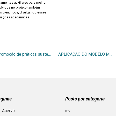
ramentas auxiliares para melhor
olvidos no projeto também
s científicos, divulgando esses
ituições acadêmicas.
Promoção de práticas sustentáveis nas lanchonetes terceirizadas da ufsc
APLICAÇÃO DO MODELO MATEMÁTICO SCBR PARA AVALIAÇÃO E DEFINIÇÃO DE ESTRATÉGIAS DE INTERVENÇÃO PARA A BASE DE GOIÂNIA – BEGON
áginas
Posts por categoria
Acervo
BSV