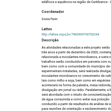
edáficos e aquáticos na região de Curitibanos -
Coordenador
Sonia Purin
Lattes
http://lattes.cnpq.br/7965959750702344
Descrição
As atividades relacionadas a este projeto ser
três anos a partir de dezembro de 2020, contem
relacionada a inoculantes microbianos, e outra 
trabalhos serão conduzidos em parceria com ou
bem como com a comunidade do município de Cur
experimentais instaladas, será realizada divulg
inoculantes microbianos no crescimento de cultu
tais como milho e soja, bem como em espécies f
acontecerá na forma de palestra, mesa redonda,
divulgação em jornal ou rádio. Paralelamente, a 
será abordada com o intuito de conscientizaçã
de água consumida e como evitar sua poluição. P
conduzido a partir de resultados de análise de 
para reuniões de orientação e esclarecimento d