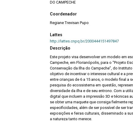
DO CAMPECHE
Coordenador
Regiane Trevisan Pupo
Lattes
http://lattes.cnpq.br/2000444151497847
Descrição
Este projeto visa desenvolver um modelo em esc
Campeche, em Florianópolis, para o “Projeto Es
Conservação da Ilha do Campeche”, do Institut
objetivo de incentivar o interesse cultural e a 
entre crianças de 6 a 15 anos, o modelo final a 
pesquisa do ecossistema em questão, represen
diversidade da ilha e de seu entrono. Com a uti
digital que incluem a impressão 3D e técnicas a
se obter uma maquete que consiga fielmente rep
especificidades, além de ser possível de ser tr
exposições e feiras culturais, disseminado a su
a natureza tanto merece.