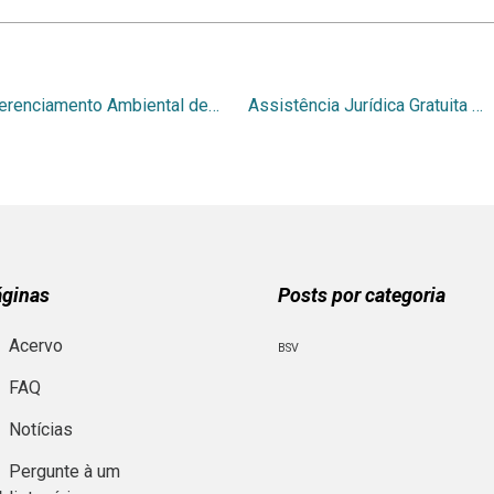
Gerenciamento Ambiental de áreas afetadas por derramamento de óleo mineral isolante em terrenos naturais.
Assistência Jurídica Gratuita às Associações Civis no âmbito da Ação Civil Pública Estrutural da Lagoa da Conceição em Florianópolis/SC
áginas
Posts por categoria
Acervo
BSV
FAQ
Notícias
Pergunte à um