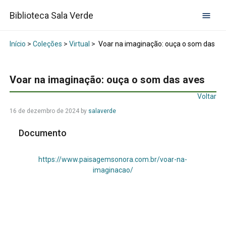
Biblioteca Sala Verde
Início
>
Coleções
>
Virtual
>
Voar na imaginação: ouça o som das av
Voar na imaginação: ouça o som das aves
Voltar
16 de dezembro de 2024
by
salaverde
Documento
https://www.paisagemsonora.com.br/voar-na-
imaginacao/