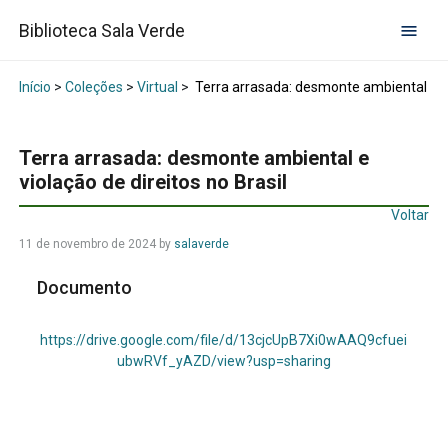
Biblioteca Sala Verde
Início
>
Coleções
>
Virtual
>
Terra arrasada: desmonte ambiental e vio
Terra arrasada: desmonte ambiental e
violação de direitos no Brasil
Voltar
11 de novembro de 2024
by
salaverde
Documento
https://drive.google.com/file/d/13cjcUpB7Xi0wAAQ9cfuei
ubwRVf_yAZD/view?usp=sharing