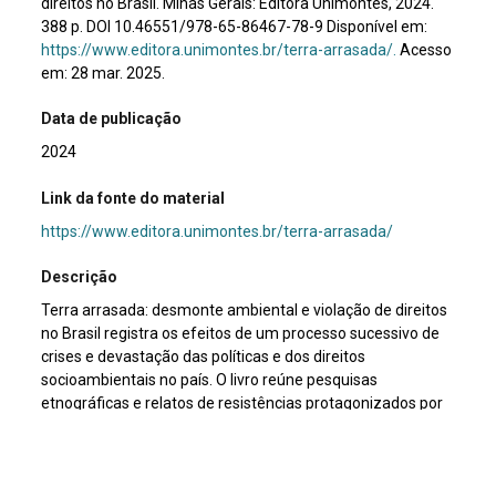
direitos no Brasil. Minas Gerais: Editora Unimontes, 2024.
388 p. DOI 10.46551/978-65-86467-78-9 Disponível em:
https://www.editora.unimontes.br/terra-arrasada/.
Acesso
em: 28 mar. 2025.
Data de publicação
2024
Link da fonte do material
https://www.editora.unimontes.br/terra-arrasada/
Descrição
Terra arrasada: desmonte ambiental e violação de direitos
no Brasil registra os efeitos de um processo sucessivo de
crises e devastação das políticas e dos direitos
socioambientais no país. O livro reúne pesquisas
etnográficas e relatos de resistências protagonizados por
povos e comunidades tradicionais. As temáticas e
situações aqui apresentadas foram abordadas nas
atividades promovidas pelo Comitê Povos Tradicionais,