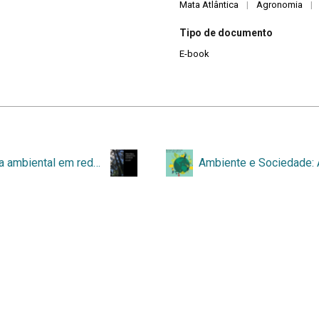
Mata Atlântica
|
Agronomia
|
Tipo de documento
E-book
História ambiental em rede: novos temas e abordagens
áginas
Posts por categoria