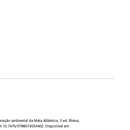
ação ambiental da Mata Atlântica. 3 ed. Ilhéus,
DOI 10.7476/9788574554402. Disponível em: