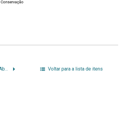
Conservação
Ambiente e Sociedade: Abordagens para os objetivos do desenvolvimento sustentável
Voltar para a lista de itens
Aberta de segunda-feira à
sexta-feira, de 8h ao 12h e