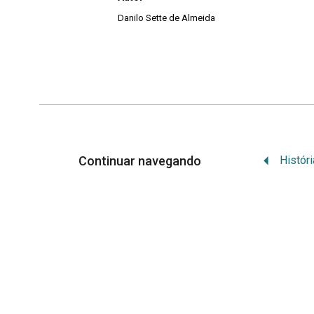
Danilo Sette de Almeida
Continuar navegando
P
A
Biblioteca da Sala Verde
UFSC
busca se tornar uma