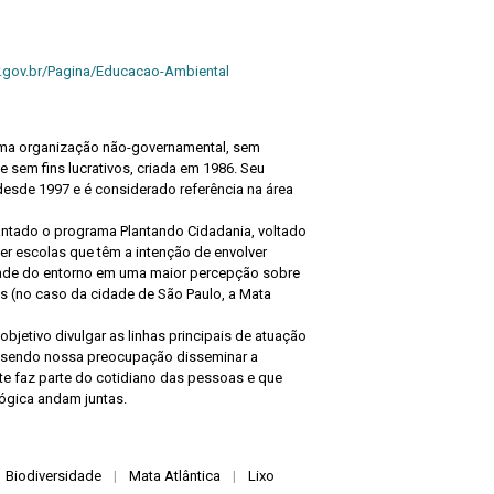
.gov.br/Pagina/Educacao-Ambiental
uma organização não-governamental, sem
 e sem fins lucrativos, criada em 1986. Seu
desde 1997 e é considerado referência na área
antado o programa Plantando Cidadania, voltado
der escolas que têm a intenção de envolver
dade do entorno em uma maior percepção sobre
s (no caso da cidade de São Paulo, a Mata
jetivo divulgar as linhas principais de atuação
, sendo nossa preocupação disseminar a
e faz parte do cotidiano das pessoas e que
ógica andam juntas.
Biodiversidade
|
Mata Atlântica
|
Lixo