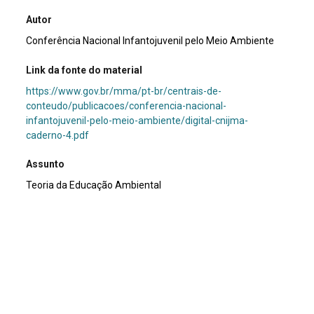
Autor
Conferência Nacional Infantojuvenil pelo Meio Ambiente
Link da fonte do material
https://www.gov.br/mma/pt-br/centrais-de-
conteudo/publicacoes/conferencia-nacional-
infantojuvenil-pelo-meio-ambiente/digital-cnijma-
caderno-4.pdf
Assunto
Teoria da Educação Ambiental
Tipo de documento
E-book