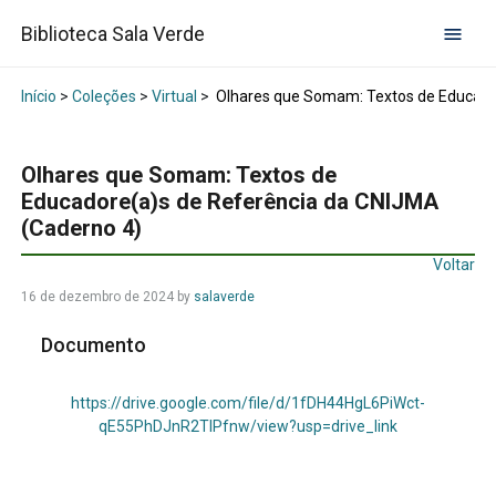
Biblioteca Sala Verde
Início
>
Coleções
>
Virtual
>
Olhares que Somam: Textos de Educador
Olhares que Somam: Textos de
Educadore(a)s de Referência da CNIJMA
(Caderno 4)
Voltar
16 de dezembro de 2024
by
salaverde
Documento
https://drive.google.com/file/d/1fDH44HgL6PiWct-
qE55PhDJnR2TIPfnw/view?usp=drive_link