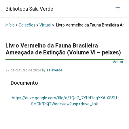
Biblioteca Sala Verde
Início
>
Coleções
>
Virtual
>
Livro Vermelho da Fauna Brasileira Ame
Livro Vermelho da Fauna Brasileira
Ameaçada de Extinção (Volume VI – peixes)
Voltar
29 de outubro de 2024
by
salaverde
Documento
https://drive.google.com/file/d/1Qq7_7YHd1qqYKAiXSSU
SclCKfRKjTWod/view?usp=drive_link