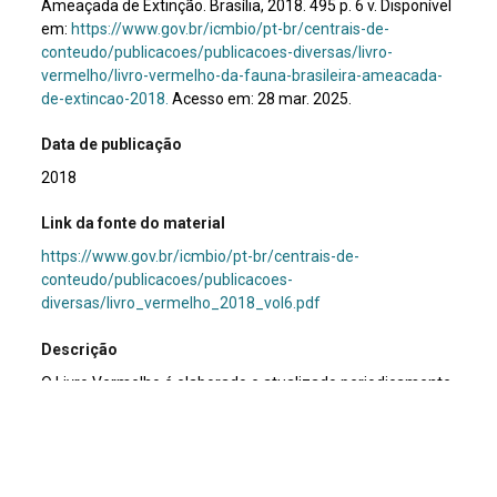
Ameaçada de Extinção. Brasília, 2018. 495 p. 6 v. Disponível
em:
https://www.gov.br/icmbio/pt-br/centrais-de-
conteudo/publicacoes/publicacoes-diversas/livro-
vermelho/livro-vermelho-da-fauna-brasileira-ameacada-
de-extincao-2018.
Acesso em: 28 mar. 2025.
Data de publicação
2018
Link da fonte do material
https://www.gov.br/icmbio/pt-br/centrais-de-
conteudo/publicacoes/publicacoes-
diversas/livro_vermelho_2018_vol6.pdf
Descrição
O Livro Vermelho é elaborado e atualizado periodicamente
pelo Instituto Chico Mendes de Conservação da
Biodiversidade (ICMBio).
Volume IV, dedicado aos peixes, aborda as ameaças que
afetam diversas espécies aquáticas, incluindo a poluição