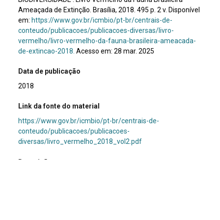
Ameaçada de Extinção. Brasília, 2018. 495 p. 2 v. Disponível
em:
https://www.gov.br/icmbio/pt-br/centrais-de-
conteudo/publicacoes/publicacoes-diversas/livro-
vermelho/livro-vermelho-da-fauna-brasileira-ameacada-
de-extincao-2018.
Acesso em: 28 mar. 2025
Data de publicação
2018
Link da fonte do material
https://www.gov.br/icmbio/pt-br/centrais-de-
conteudo/publicacoes/publicacoes-
diversas/livro_vermelho_2018_vol2.pdf
Descrição
O Livro Vermelho é elaborado e atualizado periodicamente
pelo Instituto Chico Mendes de Conservação da
Biodiversidade (ICMBio). Este volume aborda as espécies
de mamíferos do Brasil que estão em risco de extinção,
além de apresentar informações sobre sua distribuição