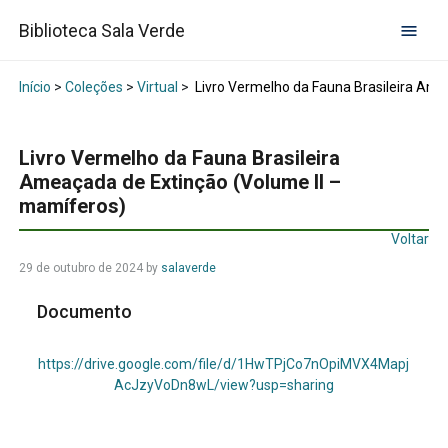
Biblioteca Sala Verde
Início
>
Coleções
>
Virtual
>
Livro Vermelho da Fauna Brasileira Ame
Livro Vermelho da Fauna Brasileira
Ameaçada de Extinção (Volume II –
mamíferos)
Voltar
29 de outubro de 2024
by
salaverde
Documento
https://drive.google.com/file/d/1HwTPjCo7nOpiMVX4Mapj
AcJzyVoDn8wL/view?usp=sharing