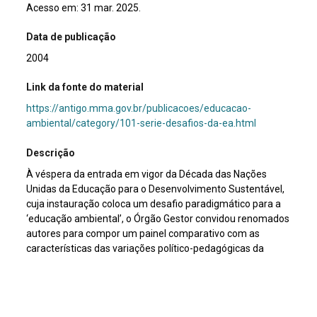
Acesso em: 31 mar. 2025.
Data de publicação
2004
Link da fonte do material
https://antigo.mma.gov.br/publicacoes/educacao-
ambiental/category/101-serie-desafios-da-ea.html
Descrição
À véspera da entrada em vigor da Década das Nações
Unidas da Educação para o Desenvolvimento Sustentável,
cuja instauração coloca um desafio paradigmático para a
‘educação ambiental’, o Órgão Gestor convidou renomados
autores para compor um painel comparativo com as
características das variações político-pedagógicas da
educação ambiental existentes no Brasil em suas múltiplas
nomenclaturas: ecopedagogia, educação no processo de
gestão ambiental, alfabetização ecológica, educação
ambiental crítica, emancipatória ou transformadora. Com