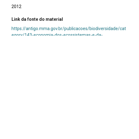
2012
Link da fonte do material
https://antigo.mma.gov.br/publicacoes/biodiversidade/cat
egory/143-economia-dos-ecossistemas-e-da-
biodiversidade.html?download=1041:diretrizes-para-o-
engajamento-do-setor-empresarial-com-a-
biodiversidade&start=20
Descrição
O livro apresenta um conjunto de diretrizes voltadas para
empresas que buscam implementar práticas que
favoreçam a conservação e o uso sustentável da
biodiversidade. A obra foi publicada pelo Ministério do Meio
Ambiente do Japão e traduzida a partir da versão original
em inglês de 2010, com o apoio e a coordenação do Banco
Mundial.
Assunto
Biodiversidade