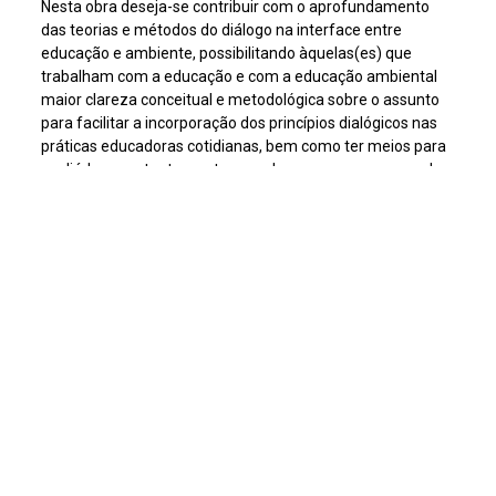
Nesta obra deseja-se contribuir com o aprofundamento
das teorias e métodos do diálogo na interface entre
educação e ambiente, possibilitando àquelas(es) que
trabalham com a educação e com a educação ambiental
maior clareza conceitual e metodológica sobre o assunto
para facilitar a incorporação dos princípios dialógicos nas
práticas educadoras cotidianas, bem como ter meios para
avaliá-las constantemente e readequar os rumos quando
necessário. O livro está dividido em três partes. A Parte I,
intitulada Teoria e Métodos, é composta por uma série de
seis artigos que apresentam de forma sucinta as principais
ideias sobre o diálogo de alguns importantes pensadores.
A Parte II, intitulada O diálogo na interface Educação e
Ambiente, é composta por artigos que apresentam
concepções teóricas e metodológicas de Educação
Ambiental que trazem explicitamente o diálogo como
princípio base. Por fim, a Parte III, Pesquisas e Experiências,
é composta por pesquisas que tiveram o diálogo como
objeto de análise ou como princípio teórico-metodológico e
por relatos de experiências dialógicas no campo da
educação ambiental.