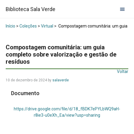
Biblioteca Sala Verde
Início
>
Coleções
>
Virtual
>
Compostagem comunitária: um guia comp
Compostagem comunitária: um guia
completo sobre valorização e gestão de
resíduos
Voltar
10 de dezembro de 2024
by
salaverde
Documento
https://drive.google.com/file/d/18_fBDK7ePYLbWQ9aH-
r8ie3-u0eXh_Ea/view?usp=sharing