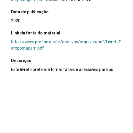
Data de publicação
2020
Link da fonte do material
https://www.pmf.sc.gov.br/arquivos/arquivos/pdf/LivretoC
ompostagem.pdf
Descrição
Este livreto pretende tornar fáceis e acessíveis para os
conceitos básicos do processo de compostagem,
apresentando procedimento da implantação ao
monitoramento das composteiras. Também se propõe a
estimular a gestão comunitária de resíduos e as ações de
agricultura urbana.
Assunto
Compostagem
|
Desenvolvimento sustentável