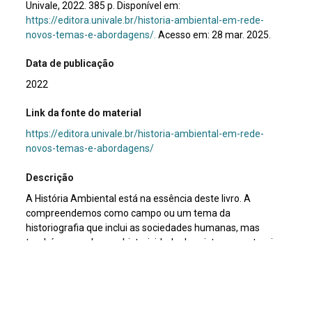
Univale, 2022. 385 p. Disponível em:
https://editora.univale.br/historia-ambiental-em-rede-
novos-temas-e-abordagens/.
Acesso em: 28 mar. 2025.
Data de publicação
2022
Link da fonte do material
https://editora.univale.br/historia-ambiental-em-rede-
novos-temas-e-abordagens/
Descrição
A História Ambiental está na essência deste livro. A
compreendemos como campo ou um tema da
historiografia que inclui as sociedades humanas, mas
também reconhece a historicidade dos sistemas naturais e
faz “uma leitura aberta e interativa entre ambos”. Muito
aceita é a definição da História Ambiental “como um
esforço para trabalhar analiticamente, de forma aberta,
dinâmica e interativa, três dimensões básicas que se