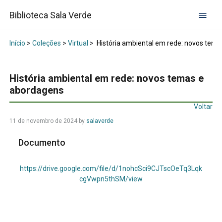
Biblioteca Sala Verde
Início
>
Coleções
>
Virtual
>
História ambiental em rede: novos tem
História ambiental em rede: novos temas e
abordagens
Voltar
11 de novembro de 2024
by
salaverde
Documento
https://drive.google.com/file/d/1nohcSci9CJTscOeTq3Lqk
cgVwpn5thSM/view