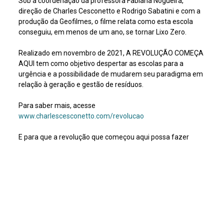
Sob a coordenação da professora Fabiana Nogueira,
direção de Charles Cesconetto e Rodrigo Sabatini e com a
produção da Geofilmes, o filme relata como esta escola
conseguiu, em menos de um ano, se tornar Lixo Zero.
Realizado em novembro de 2021, A REVOLUÇÃO COMEÇA
AQUI tem como objetivo despertar as escolas para a
urgência e a possibilidade de mudarem seu paradigma em
relação à geração e gestão de resíduos.
Para saber mais, acesse
www.charlescesconetto.com/revolucao
E para que a revolução que começou aqui possa fazer
sentido, ela precisa continuar aí, então inscreva-se no
canal, curta, comente e compartilhe, para que o YouTube
viralize este vídeo e faça essa ideia atingir o máximo de
pessoas.
Conheça a Geofilmes -
www.geofilmes.com.br
Assunto